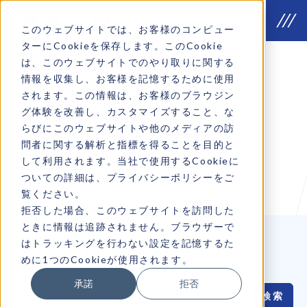
このウェブサイトでは、お客様のコンピュー
ターにCookieを保存します。このCookie
は、このウェブサイトでのやり取りに関する
情報を収集し、お客様を記憶するために使用
されます。この情報は、お客様のブラウジン
how we do
グ体験を改善し、カスタマイズすること、な
COLUMN
らびにこのウェブサイトや他のメディアの訪
問者に関する解析と指標を得ることを目的と
MIRAIコラム
して利用されます。当社で使用するCookieに
ついての詳細は、プライバシーポリシーをご
覧ください。
拒否した場合、このウェブサイトを訪問した
ときに情報は追跡されません。ブラウザーで
はトラッキングを行わない設定を記憶するた
どんな情報をお探しですか？
めに1つのCookieが使用されます。
承諾
拒否
検
索