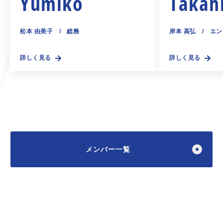
Yumiko
Takah
松本 由美子
/
総務
岸本 高弘
/
エン
詳しく見る
詳しく見る
メンバー一覧