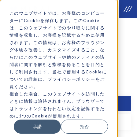
このウェブサイトでは、お客様のコンピュー
ターにCookieを保存します。このCookie
は、このウェブサイトでのやり取りに関する
情報を収集し、お客様を記憶するために使用
されます。この情報は、お客様のブラウジン
Why we do
グ体験を改善し、カスタマイズすること、な
ABOUT
らびにこのウェブサイトや他のメディアの訪
問者に関する解析と指標を得ることを目的と
We keep to think what is the core all the way.
して利用されます。当社で使用するCookieに
ついての詳細は、プライバシーポリシーをご
覧ください。
拒否した場合、このウェブサイトを訪問した
ときに情報は追跡されません。ブラウザーで
MISSION
MEMBER
はトラッキングを行わない設定を記憶するた
めに1つのCookieが使用されます。
COMPANY
SDGs
承諾
拒否