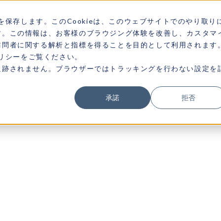
を保存します。このCookieは、このウェブサイトでのやり取り
す。この情報は、お客様のブラウジング体験を改善し、カスタマ
訪問者に関する解析と指標を得ることを目的として利用されます
ポリシーをご覧ください。
追跡されません。ブラウザーではトラッキングを行わない設定を
承諾
拒否
 WAVES
 WAVES
HE FUTUR
HE FUTUR