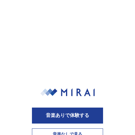
how we do
SERVICE
サービス内容
ビジネスに創造力を
音楽ありで体験する
の力で、
顧客の未
音楽なしで見る