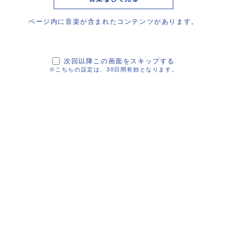
ページ内に音楽が含まれたコンテンツがあります。
ビジネスの世界は常に変革を求めています。
その鍵となるのは「創造力」。
次回以降この画面をスキップする
例にとらわれない革新的なアイデアとデジタル技術を融合させま
※こちらの設定は、30日間有効となります。
様のビジネスが持続可能な成長を遂げ、変化に強い組織へと進
と共に歩み、ビジネスの可能性を最大限に引き出し、成功へと導くた
詳しく見る