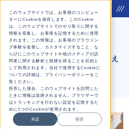
このウェブサイトでは、お客様のコンピュー
ターにCookieを保存します。このCookie
は、このウェブサイトでのやり取りに関する
情報を収集し、お客様を記憶するために使用
COLUMN
MIRAIコラム
されます。この情報は、お客様のブラウジン
グ体験を改善し、カスタマイズすること、な
らびにこのウェブサイトや他のメディアの訪
ニーズ、ウォンツ、シーズを捉え
問者に関する解析と指標を得ることを目的と
るマーケティング戦略とは
して利用されます。当社で使用するCookieに
ついての詳細は、プライバシーポリシーをご
覧ください。
2024年03月25日
拒否した場合、このウェブサイトを訪問した
ときに情報は追跡されません。ブラウザーで
はトラッキングを行わない設定を記憶するた
めに1つのCookieが使用されます。
承諾
拒否