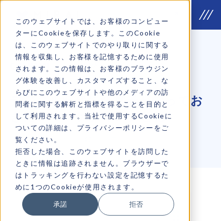
このウェブサイトでは、お客様のコンピュー
ターにCookieを保存します。このCookie
は、このウェブサイトでのやり取りに関する
情報を収集し、お客様を記憶するために使用
COLUMN
MIRAIコラム
されます。この情報は、お客様のブラウジン
グ体験を改善し、カスタマイズすること、な
らびにこのウェブサイトや他のメディアの訪
デジタル時代に経営者が知ってお
問者に関する解析と指標を得ることを目的と
きたいマーケティングとは
して利用されます。当社で使用するCookieに
ついての詳細は、プライバシーポリシーをご
覧ください。
2024年01月23日
2024年01月27日
拒否した場合、このウェブサイトを訪問した
ときに情報は追跡されません。ブラウザーで
はトラッキングを行わない設定を記憶するた
めに1つのCookieが使用されます。
承諾
拒否