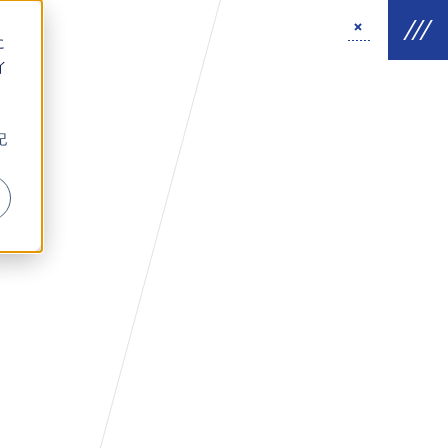
に
イ
。
記