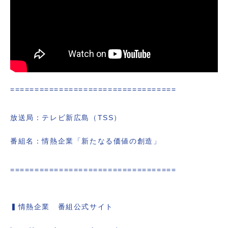
==================================
放送局：テレビ新広島（TSS）
番組名：情熱企業「新たなる価値の創造」
==================================
▍情熱企業 番組公式サイト