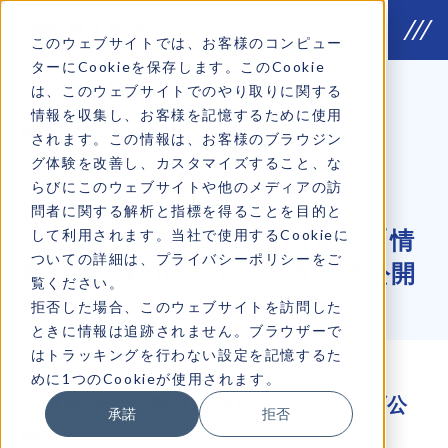
このウェブサイトでは、お客様のコンピュー
ターにCookieを保存します。このCookie
は、このウェブサイトでのやり取りに関する
情報を収集し、お客様を記憶するために使用
NEWS
お知らせ
されます。この情報は、お客様のブラウジン
グ体験を改善し、カスタマイズすること、な
2023年02月17日
INFO
らびにこのウェブサイトや他のメディアの訪
問者に関する解析と指標を得ることを目的と
して利用されます。当社で使用するCookieに
【見逃し視聴】TSSのTV番組「情
ついての詳細は、プライバシーポリシーをご
熱企業」YouTubeアーカイブ公開
覧ください。
拒否した場合、このウェブサイトを訪問した
ときに情報は追跡されません。ブラウザーで
はトラッキングを行わない設定を記憶するた
めに1つのCookieが使用されます。
「情熱企業」弊社出演回がアーカイブ公
承諾
拒否
開されました