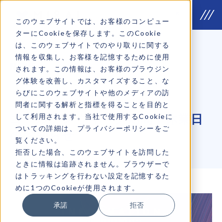
このウェブサイトでは、お客様のコンピュー
ターにCookieを保存します。このCookie
は、このウェブサイトでのやり取りに関する
情報を収集し、お客様を記憶するために使用
NEWS
お知らせ
されます。この情報は、お客様のブラウジン
グ体験を改善し、カスタマイズすること、な
2024年04月09日
INFO
らびにこのウェブサイトや他のメディアの訪
問者に関する解析と指標を得ることを目的と
して利用されます。当社で使用するCookieに
ゴールデンウィーク期間中休業日
ついての詳細は、プライバシーポリシーをご
のお知らせ
覧ください。
拒否した場合、このウェブサイトを訪問した
ときに情報は追跡されません。ブラウザーで
はトラッキングを行わない設定を記憶するた
めに1つのCookieが使用されます。
承諾
拒否