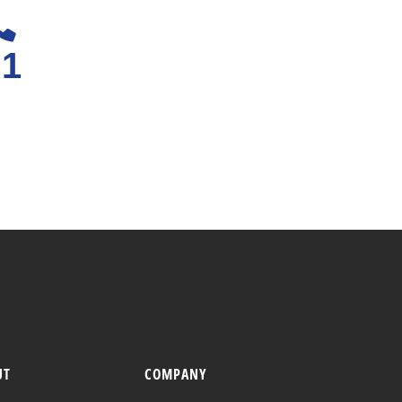
81
UT
COMPANY