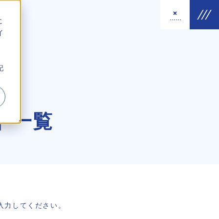
に
イ
。
記
ート一覧
入力してください。