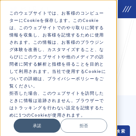
このウェブサイトでは、お客様のコンピュー
ターにCookieを保存します。このCookie
は、このウェブサイトでのやり取りに関する
情報を収集し、お客様を記憶するために使用
されます。この情報は、お客様のブラウジン
how we do
グ体験を改善し、カスタマイズすること、な
COLUMN
らびにこのウェブサイトや他のメディアの訪
問者に関する解析と指標を得ることを目的と
MIRAIコラム
して利用されます。当社で使用するCookieに
ついての詳細は、プライバシーポリシーをご
覧ください。
拒否した場合、このウェブサイトを訪問した
ときに情報は追跡されません。ブラウザーで
はトラッキングを行わない設定を記憶するた
どんな情報をお探しですか？
めに1つのCookieが使用されます。
承諾
拒否
検
索