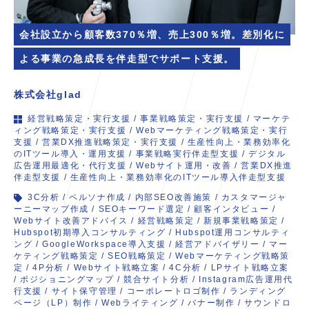
会社設立から顧客数370％増、売上300％増。差別化に
よる事業の急成長を伴走型でサポート支援。
株式会社glad
経営戦略策定・実行支援
/
事業戦略策定・実行支援
/
マーケテ
ィング戦略策定・実行支援
/
Webマーケティング戦略策定・実行
支援
/
営業DX推進戦略策定・実行支援
/
生産性向上・業務効率化
のITツール導入・運用支援
/
事業戦略実行伴走型支援
/
デジタル
広告運用最適化・代行支援
/
Webサイト運用・改善
/
営業DX推進
伴走型支援
/
生産性向上・業務効率化のITツール導入伴走型支援
3C分析
/
ペルソナ作成
/
内部SEO改善施策
/
カスタマージャ
ーニーマップ作成
/
SEOキーワード選定
/
顧客インタビュー
/
Webサイト改善アドバイス
/
経営戦略策定
/
新規事業戦略策定
/
Hubspot初期導入コンサルティング
/
Hubspot運用コンサルティ
ング
/
GoogleWorkspace導入支援
/
経営アドバイザリー
/
マー
ケティング戦略策定
/
SEO戦略策定
/
Webマーケティング戦略策
定
/
4P分析
/
Webサイト戦略立案
/
4C分析
/
LPサイト戦略立案
/
ポジショニングマップ
/
競合サイト分析
/
Instagram広告運用代
行支援
/
サイト保守管理
/
コーポレートロゴ制作
/
ランディング
ページ（LP）制作
/
Webライティング
/
バナー制作
/
サウンドロ