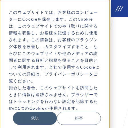
このウェブサイトでは、お客様のコンピュー
ターにCookieを保存します。このCookie
は、このウェブサイトでのやり取りに関する
情報を収集し、お客様を記憶するために使用
されます。この情報は、お客様のブラウジン
Why we do
グ体験を改善し、カスタマイズすること、な
VOICE
らびにこのウェブサイトや他のメディアの訪
問者に関する解析と指標を得ることを目的と
Company introduction
して利用されます。当社で使用するCookieに
ついての詳細は、プライバシーポリシーをご
覧ください。
拒否した場合、このウェブサイトを訪問した
戦略立案から
ときに情報は追跡されません。ブラウザーで
はトラッキングを行わない設定を記憶するた
施策実行・改善まで
めに1つのCookieが使用されます。
様々なケースでご支援
承諾
拒否