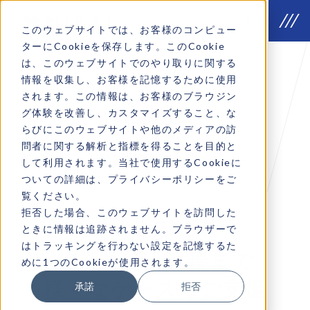
このウェブサイトでは、お客様のコンピュー
ターにCookieを保存します。このCookie
は、このウェブサイトでのやり取りに関する
情報を収集し、お客様を記憶するために使用
されます。この情報は、お客様のブラウジン
Why we do
グ体験を改善し、カスタマイズすること、な
VOICE
らびにこのウェブサイトや他のメディアの訪
問者に関する解析と指標を得ることを目的と
Company introduction
して利用されます。当社で使用するCookieに
ついての詳細は、プライバシーポリシーをご
覧ください。
拒否した場合、このウェブサイトを訪問した
戦略立案から
ときに情報は追跡されません。ブラウザーで
はトラッキングを行わない設定を記憶するた
施策実行・改善まで
めに1つのCookieが使用されます。
様々なケースでご支援
承諾
拒否