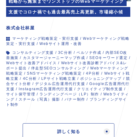
戦略から施策までワンストップのWebマーケティング
支援でコロナ禍でも過去最高売上高更新。市場縮小傾向
のなか、事業成長を続ける「取組先」へ。
株式会社林屋
マーケティング戦略策定・実行支援
/
Webマーケティング戦略
策定・実行支援
/
Webサイト運用・改善
コンサルティング支援
/
3C分析
/
ペルソナ作成
/
内部SEO改
善施策
/
カスタマージャーニーマップ作成
/
SEOキーワード選定
/
Webサイト改善アドバイス
/
Webサイト改善診断アドバイス&レ
ポート提出
/
伴走型SEOコンサルティング
/
Webマーケティング
戦略策定
/
SNSマーケティング戦略策定
/
4P分析
/
Webサイト戦
略立案
/
4C分析
/
LPサイト戦略立案
/
ポジショニングマップ
/
競
合サイト分析
/
デジタル広告運用代行支援
/
Google広告運用代行
支援
/
Instagram広告運用代行支援
/
クリエイティブ制作支援
/
サイト保守管理
/
ランディングページ（LP）制作
/
Webライティ
ング
/
スチール（写真）撮影
/
バナー制作
/
ブランディングサイ
ト制作
詳しく知る