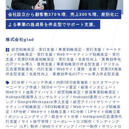
会社設立から顧客数370％増、売上300％増。差別化に
よる事業の急成長を伴走型でサポート支援。
株式会社glad
経営戦略策定・実行支援
/
事業戦略策定・実行支援
/
マーケテ
ィング戦略策定・実行支援
/
Webマーケティング戦略策定・実行
支援
/
営業DX推進戦略策定・実行支援
/
生産性向上・業務効率化
のITツール導入・運用支援
/
事業戦略実行伴走型支援
/
デジタル
広告運用最適化・代行支援
/
Webサイト運用・改善
/
営業DX推進
伴走型支援
/
生産性向上・業務効率化のITツール導入伴走型支援
3C分析
/
ペルソナ作成
/
内部SEO改善施策
/
カスタマージャ
ーニーマップ作成
/
SEOキーワード選定
/
顧客インタビュー
/
Webサイト改善アドバイス
/
経営戦略策定
/
新規事業戦略策定
/
Hubspot初期導入コンサルティング
/
Hubspot運用コンサルティ
ング
/
GoogleWorkspace導入支援
/
経営アドバイザリー
/
マー
ケティング戦略策定
/
SEO戦略策定
/
Webマーケティング戦略策
定
/
4P分析
/
Webサイト戦略立案
/
4C分析
/
LPサイト戦略立案
/
ポジショニングマップ
/
競合サイト分析
/
Instagram広告運用代
行支援
/
サイト保守管理
/
コーポレートロゴ制作
/
ランディング
ページ（LP）制作
/
Webライティング
/
バナー制作
/
サウンドロ