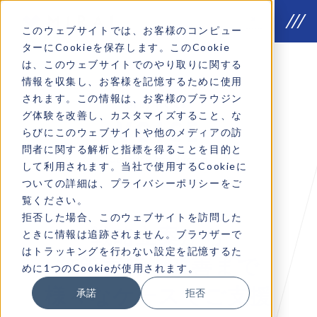
このウェブサイトでは、お客様のコンピュー
ターにCookieを保存します。このCookie
は、このウェブサイトでのやり取りに関する
情報を収集し、お客様を記憶するために使用
されます。この情報は、お客様のブラウジン
Why we do
グ体験を改善し、カスタマイズすること、な
VOICE
らびにこのウェブサイトや他のメディアの訪
問者に関する解析と指標を得ることを目的と
Company introduction
して利用されます。当社で使用するCookieに
ついての詳細は、プライバシーポリシーをご
覧ください。
拒否した場合、このウェブサイトを訪問した
戦略立案から
ときに情報は追跡されません。ブラウザーで
はトラッキングを行わない設定を記憶するた
施策実行・改善まで
めに1つのCookieが使用されます。
様々なケースでご支援
承諾
拒否