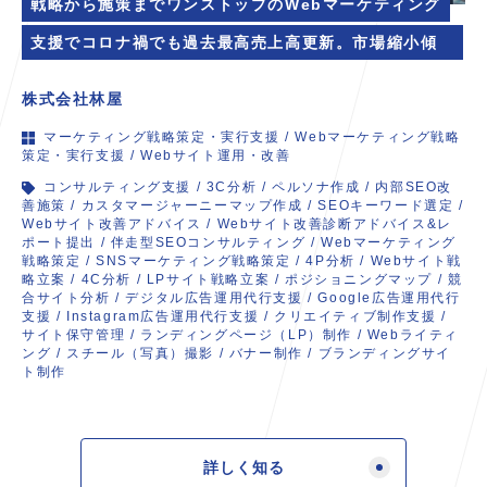
戦略から施策までワンストップのWebマーケティング
支援でコロナ禍でも過去最高売上高更新。市場縮小傾向
のなか、事業成長を続ける「取組先」へ。
株式会社林屋
マーケティング戦略策定・実行支援
/
Webマーケティング戦略
策定・実行支援
/
Webサイト運用・改善
コンサルティング支援
/
3C分析
/
ペルソナ作成
/
内部SEO改
善施策
/
カスタマージャーニーマップ作成
/
SEOキーワード選定
/
Webサイト改善アドバイス
/
Webサイト改善診断アドバイス&レ
ポート提出
/
伴走型SEOコンサルティング
/
Webマーケティング
戦略策定
/
SNSマーケティング戦略策定
/
4P分析
/
Webサイト戦
略立案
/
4C分析
/
LPサイト戦略立案
/
ポジショニングマップ
/
競
合サイト分析
/
デジタル広告運用代行支援
/
Google広告運用代行
支援
/
Instagram広告運用代行支援
/
クリエイティブ制作支援
/
サイト保守管理
/
ランディングページ（LP）制作
/
Webライティ
ング
/
スチール（写真）撮影
/
バナー制作
/
ブランディングサイ
ト制作
詳しく知る