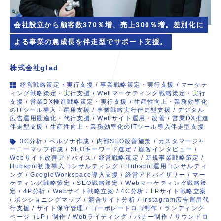
会社設立から顧客数370％増、売上300％増。差別化に
よる事業の急成長を伴走型でサポート支援。
株式会社glad
経営戦略策定・実行支援
/
事業戦略策定・実行支援
/
マーケテ
ィング戦略策定・実行支援
/
Webマーケティング戦略策定・実行
支援
/
営業DX推進戦略策定・実行支援
/
生産性向上・業務効率化
のITツール導入・運用支援
/
事業戦略実行伴走型支援
/
デジタル
広告運用最適化・代行支援
/
Webサイト運用・改善
/
営業DX推進
伴走型支援
/
生産性向上・業務効率化のITツール導入伴走型支援
3C分析
/
ペルソナ作成
/
内部SEO改善施策
/
カスタマージャ
ーニーマップ作成
/
SEOキーワード選定
/
顧客インタビュー
/
Webサイト改善アドバイス
/
経営戦略策定
/
新規事業戦略策定
/
Hubspot初期導入コンサルティング
/
Hubspot運用コンサルティ
ング
/
GoogleWorkspace導入支援
/
経営アドバイザリー
/
マー
ケティング戦略策定
/
SEO戦略策定
/
Webマーケティング戦略策
定
/
4P分析
/
Webサイト戦略立案
/
4C分析
/
LPサイト戦略立案
/
ポジショニングマップ
/
競合サイト分析
/
Instagram広告運用代
行支援
/
サイト保守管理
/
コーポレートロゴ制作
/
ランディング
ページ（LP）制作
/
Webライティング
/
バナー制作
/
サウンドロ