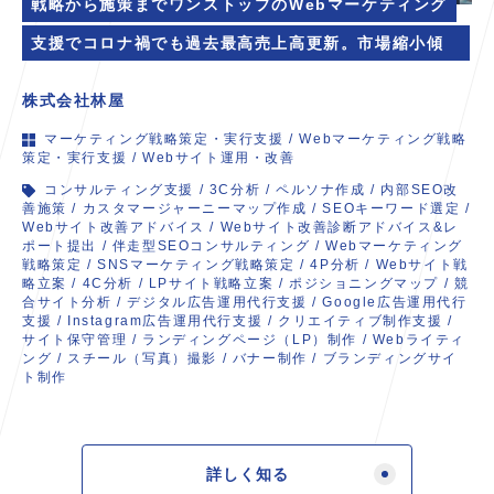
戦略から施策までワンストップのWebマーケティング
支援でコロナ禍でも過去最高売上高更新。市場縮小傾向
のなか、事業成長を続ける「取組先」へ。
株式会社林屋
マーケティング戦略策定・実行支援
/
Webマーケティング戦略
策定・実行支援
/
Webサイト運用・改善
コンサルティング支援
/
3C分析
/
ペルソナ作成
/
内部SEO改
善施策
/
カスタマージャーニーマップ作成
/
SEOキーワード選定
/
Webサイト改善アドバイス
/
Webサイト改善診断アドバイス&レ
ポート提出
/
伴走型SEOコンサルティング
/
Webマーケティング
戦略策定
/
SNSマーケティング戦略策定
/
4P分析
/
Webサイト戦
略立案
/
4C分析
/
LPサイト戦略立案
/
ポジショニングマップ
/
競
合サイト分析
/
デジタル広告運用代行支援
/
Google広告運用代行
支援
/
Instagram広告運用代行支援
/
クリエイティブ制作支援
/
サイト保守管理
/
ランディングページ（LP）制作
/
Webライティ
ング
/
スチール（写真）撮影
/
バナー制作
/
ブランディングサイ
ト制作
詳しく知る