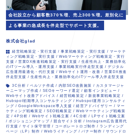
会社設立から顧客数370％増、売上300％増。差別化に
よる事業の急成長を伴走型でサポート支援。
株式会社glad
経営戦略策定・実行支援
/
事業戦略策定・実行支援
/
マーケテ
ィング戦略策定・実行支援
/
Webマーケティング戦略策定・実行
支援
/
営業DX推進戦略策定・実行支援
/
生産性向上・業務効率化
のITツール導入・運用支援
/
事業戦略実行伴走型支援
/
デジタル
広告運用最適化・代行支援
/
Webサイト運用・改善
/
営業DX推進
伴走型支援
/
生産性向上・業務効率化のITツール導入伴走型支援
3C分析
/
ペルソナ作成
/
内部SEO改善施策
/
カスタマージャ
ーニーマップ作成
/
SEOキーワード選定
/
顧客インタビュー
/
Webサイト改善アドバイス
/
経営戦略策定
/
新規事業戦略策定
/
Hubspot初期導入コンサルティング
/
Hubspot運用コンサルティ
ング
/
GoogleWorkspace導入支援
/
経営アドバイザリー
/
マー
ケティング戦略策定
/
SEO戦略策定
/
Webマーケティング戦略策
定
/
4P分析
/
Webサイト戦略立案
/
4C分析
/
LPサイト戦略立案
/
ポジショニングマップ
/
競合サイト分析
/
Instagram広告運用代
行支援
/
サイト保守管理
/
コーポレートロゴ制作
/
ランディング
ページ（LP）制作
/
Webライティング
/
バナー制作
/
サウンドロ