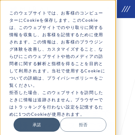
このウェブサイトでは、お客様のコンピュー
ターにCookieを保存します。このCookie
は、このウェブサイトでのやり取りに関する
情報を収集し、お客様を記憶するために使用
されます。この情報は、お客様のブラウジン
Why we do
グ体験を改善し、カスタマイズすること、な
VOICE
らびにこのウェブサイトや他のメディアの訪
問者に関する解析と指標を得ることを目的と
Company introduction
して利用されます。当社で使用するCookieに
ついての詳細は、プライバシーポリシーをご
覧ください。
拒否した場合、このウェブサイトを訪問した
戦略立案から
ときに情報は追跡されません。ブラウザーで
はトラッキングを行わない設定を記憶するた
施策実行・改善まで
めに1つのCookieが使用されます。
様々なケースでご支援
承諾
拒否