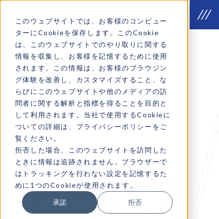
このウェブサイトでは、お客様のコンピュー
ターにCookieを保存します。このCookie
は、このウェブサイトでのやり取りに関する
情報を収集し、お客様を記憶するために使用
されます。この情報は、お客様のブラウジン
Why we do
グ体験を改善し、カスタマイズすること、な
VOICE
らびにこのウェブサイトや他のメディアの訪
問者に関する解析と指標を得ることを目的と
Company introduction
して利用されます。当社で使用するCookieに
ついての詳細は、プライバシーポリシーをご
覧ください。
拒否した場合、このウェブサイトを訪問した
戦略立案から
ときに情報は追跡されません。ブラウザーで
はトラッキングを行わない設定を記憶するた
施策実行・改善まで
めに1つのCookieが使用されます。
様々なケースでご支援
承諾
拒否