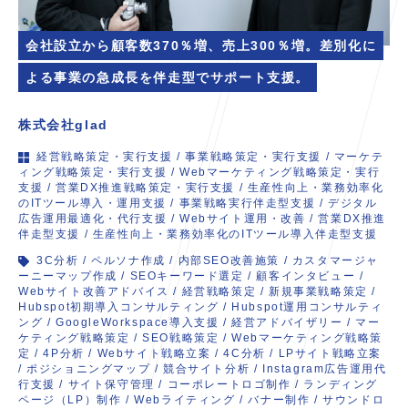
会社設立から顧客数370％増、売上300％増。差別化に
よる事業の急成長を伴走型でサポート支援。
株式会社glad
経営戦略策定・実行支援
/
事業戦略策定・実行支援
/
マーケテ
ィング戦略策定・実行支援
/
Webマーケティング戦略策定・実行
支援
/
営業DX推進戦略策定・実行支援
/
生産性向上・業務効率化
のITツール導入・運用支援
/
事業戦略実行伴走型支援
/
デジタル
広告運用最適化・代行支援
/
Webサイト運用・改善
/
営業DX推進
伴走型支援
/
生産性向上・業務効率化のITツール導入伴走型支援
3C分析
/
ペルソナ作成
/
内部SEO改善施策
/
カスタマージャ
ーニーマップ作成
/
SEOキーワード選定
/
顧客インタビュー
/
Webサイト改善アドバイス
/
経営戦略策定
/
新規事業戦略策定
/
Hubspot初期導入コンサルティング
/
Hubspot運用コンサルティ
ング
/
GoogleWorkspace導入支援
/
経営アドバイザリー
/
マー
ケティング戦略策定
/
SEO戦略策定
/
Webマーケティング戦略策
定
/
4P分析
/
Webサイト戦略立案
/
4C分析
/
LPサイト戦略立案
/
ポジショニングマップ
/
競合サイト分析
/
Instagram広告運用代
行支援
/
サイト保守管理
/
コーポレートロゴ制作
/
ランディング
ページ（LP）制作
/
Webライティング
/
バナー制作
/
サウンドロ