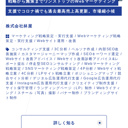
戦略から施策までワンストップのWebマーケティング
支援でコロナ禍でも過去最高売上高更新。市場縮小傾向
のなか、事業成長を続ける「取組先」へ。
株式会社林屋
マーケティング戦略策定・実行支援
/
Webマーケティング戦略
策定・実行支援
/
Webサイト運用・改善
コンサルティング支援
/
3C分析
/
ペルソナ作成
/
内部SEO改
善施策
/
カスタマージャーニーマップ作成
/
SEOキーワード選定
/
Webサイト改善アドバイス
/
Webサイト改善診断アドバイス&レ
ポート提出
/
伴走型SEOコンサルティング
/
Webマーケティング
戦略策定
/
SNSマーケティング戦略策定
/
4P分析
/
Webサイト戦
略立案
/
4C分析
/
LPサイト戦略立案
/
ポジショニングマップ
/
競
合サイト分析
/
デジタル広告運用代行支援
/
Google広告運用代行
支援
/
Instagram広告運用代行支援
/
クリエイティブ制作支援
/
サイト保守管理
/
ランディングページ（LP）制作
/
Webライティ
ング
/
スチール（写真）撮影
/
バナー制作
/
ブランディングサイ
ト制作
詳しく知る