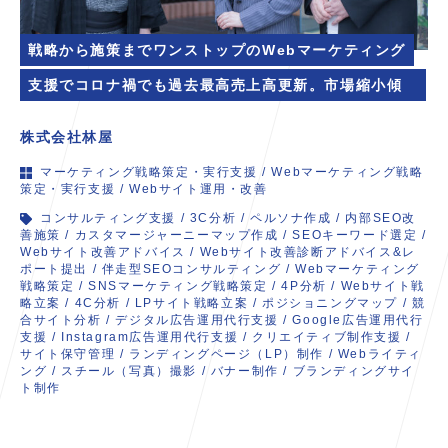
戦略から施策までワンストップのWebマーケティング
支援でコロナ禍でも過去最高売上高更新。市場縮小傾向
のなか、事業成長を続ける「取組先」へ。
株式会社林屋
マーケティング戦略策定・実行支援
/
Webマーケティング戦略
策定・実行支援
/
Webサイト運用・改善
コンサルティング支援
/
3C分析
/
ペルソナ作成
/
内部SEO改
善施策
/
カスタマージャーニーマップ作成
/
SEOキーワード選定
/
Webサイト改善アドバイス
/
Webサイト改善診断アドバイス&レ
ポート提出
/
伴走型SEOコンサルティング
/
Webマーケティング
戦略策定
/
SNSマーケティング戦略策定
/
4P分析
/
Webサイト戦
略立案
/
4C分析
/
LPサイト戦略立案
/
ポジショニングマップ
/
競
合サイト分析
/
デジタル広告運用代行支援
/
Google広告運用代行
支援
/
Instagram広告運用代行支援
/
クリエイティブ制作支援
/
サイト保守管理
/
ランディングページ（LP）制作
/
Webライティ
ング
/
スチール（写真）撮影
/
バナー制作
/
ブランディングサイ
ト制作