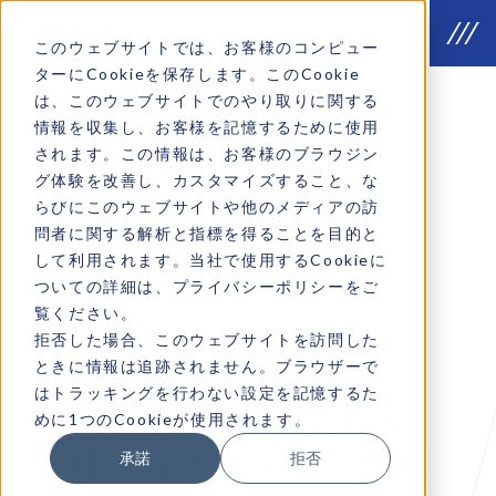
このウェブサイトでは、お客様のコンピュー
ターにCookieを保存します。このCookie
は、このウェブサイトでのやり取りに関する
情報を収集し、お客様を記憶するために使用
されます。この情報は、お客様のブラウジン
Why we do
グ体験を改善し、カスタマイズすること、な
VOICE
らびにこのウェブサイトや他のメディアの訪
問者に関する解析と指標を得ることを目的と
Company introduction
して利用されます。当社で使用するCookieに
ついての詳細は、プライバシーポリシーをご
覧ください。
拒否した場合、このウェブサイトを訪問した
戦略立案から
ときに情報は追跡されません。ブラウザーで
はトラッキングを行わない設定を記憶するた
施策実行・改善まで
めに1つのCookieが使用されます。
様々なケースでご支援
承諾
拒否